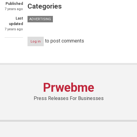
Published
Categories
7 years ago
Last
ADVERTISING
updated
7 years ago
to post comments
Log in
Prwebme
Press Releases For Businesses