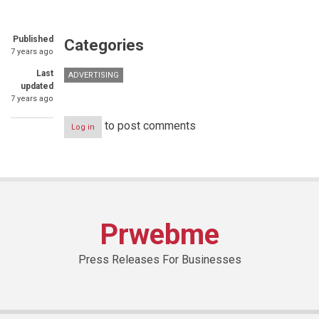
Published
Categories
7 years ago
Last
ADVERTISING
updated
7 years ago
to post comments
Log in
Prwebme
Press Releases For Businesses