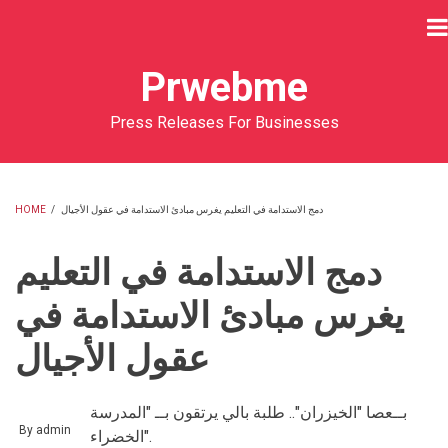
Skip
to
main
Prwebme
content
Press Releases For Businesses
HOME
/
دمج الاستدامة في التعليم يغرس مبادئ الاستدامة في عقول الأجيال
BREADCRUMB
دمج الاستدامة في التعليم
يغرس مبادئ الاستدامة في
عقول الأجيال
بــعصا "الخيزران".. طلبة بالي يرتقون بــ "المدرسة
By
admin
الخضراء".