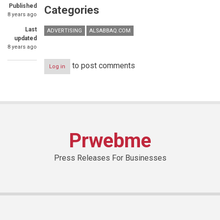
Published
Categories
8 years ago
Last
ADVERTISING
ALSABBAQ.COM
updated
8 years ago
to post comments
Log in
Prwebme
Press Releases For Businesses