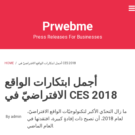
Skip
to
main
Prwebme
content
Press Releases For Businesses
HOME
/
أجمل ابتكارات الواقع الافتراضيّ في CES 2018
BREADCRUMB
أجمل ابتكارات الواقع
الافتراضيّ في CES 2018
ما زال التحدّي الأكبر لتكنولوجيّات الواقع الافتراضيّ،
By
admin
لعام 2018، أن تصبح ذات إفادةٍ كبيرة، افتقدتها في
العام الماضي.