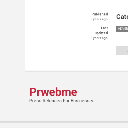
Published
Cat
8 years ago
Last
ADVER
updated
8 years ago
Prwebme
Press Releases For Businesses