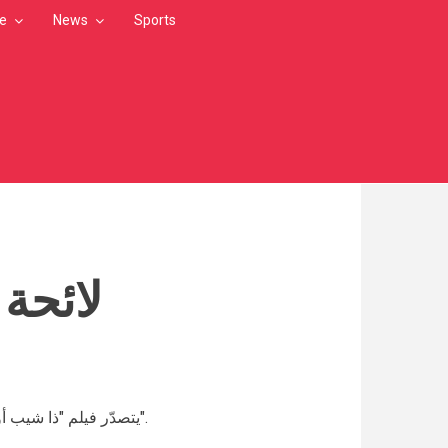
le
News
Sports
لائحة 
يتصدّر فيلم "ذا شيب أوف ووتر"ترشيحات جوائز الأكاديمية البريطانية لفنون السينما والتلفزيون"بافتا".