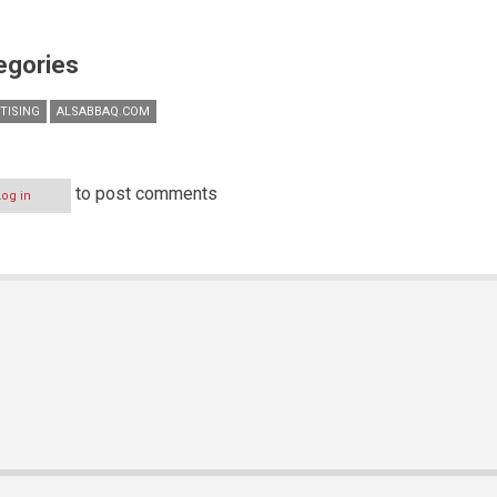
egories
TISING
ALSABBAQ.COM
to post comments
Log in